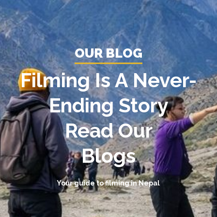
OUR BLOG
Filming Is A Never-
Ending Story
Read Our
Blogs
Your guide to filming in Nepal