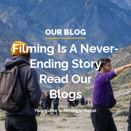
OUR BLOG
Filming Is A Never-
Ending Story
Read Our
Blogs
Your guide to filming in Nepal