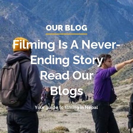
OUR BLOG
Filming Is A Never-
Ending Story
Read Our
Blogs
Your guide to filming in Nepal