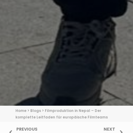
Home
>
Blogs
>
Filmproduktion in Nepal – Der
komplette Leitfaden für europäische Filmteams
PREVIOUS
NEXT